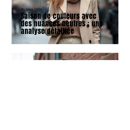
26 mars 2026
Saison de couleurs avec
des nuances neutres : une
analyse détaillée
MODE
30 mars 2026
Possibilités pour devenir
modèle photo : critères à