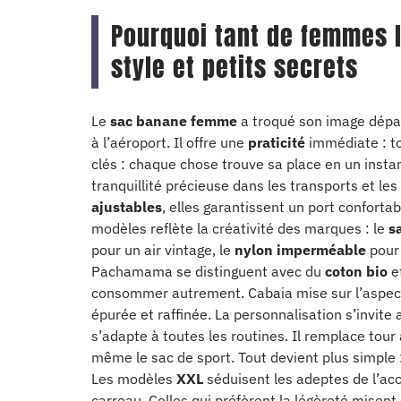
Pourquoi tant de femmes l
style et petits secrets
Le
sac banane femme
a troqué son image dépass
à l’aéroport. Il offre une
praticité
immédiate : tou
clés : chaque chose trouve sa place en un instan
tranquillité précieuse dans les transports et 
ajustables
, elles garantissent un port confortab
modèles reflète la créativité des marques : le
s
pour un air vintage, le
nylon imperméable
pour 
Pachamama se distinguent avec du
coton bio
et
consommer autrement. Cabaia mise sur l’aspe
épurée et raffinée. La personnalisation s’invite 
s’adapte à toutes les routines. Il remplace tour à
même le sac de sport. Tout devient plus simple
Les modèles
XXL
séduisent les adeptes de l’accu
carreau. Celles qui préfèrent la légèreté misent