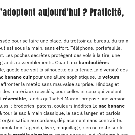
’adoptent aujourd’hui ? Praticité,
ée pour se faire une place, du trottoir au bureau, du train
t est sous la main, sans effort. Téléphone, portefeuille,
t. Les poches secrètes protègent des vols à la tire, une
les grands rassemblements. Quant aux
bandoulières
le, quelle que soit la silhouette ou la tenue.La diversité des
ac banane cuir
pour une allure sophistiquée, le
velours
affronter la météo sans mauvaise surprise. Hindbag et
 des matériaux recyclés, pour celles et ceux qui veulent
ct
réversible
, tandis qu’Isabel Marant propose une version
aussi : broderies, patchs, couleurs inédites.Le
sac banane
 tour le sac à main classique, le sac à langer, et parfois
 : organisation au cordeau, déplacement sans contrainte.
mulation : agenda, livre, maquillage, rien ne reste sur le
 sur le
modèle classique
, passe-partout, qui s’intègre à une