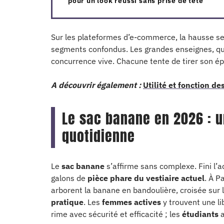
pour un look réussi sans prise de tête
Sur les plateformes d’e-commerce, la hausse se
segments confondus. Les grandes enseignes, qu’
concurrence vive. Chacune tente de tirer son épi
A découvrir également :
Utilité et fonction d
Le sac banane en 2026 : u
quotidienne
Le
sac banane
s’affirme sans complexe. Fini l’
galons de
pièce phare du vestiaire actuel
. À P
arborent la banane en bandoulière, croisée sur 
pratique
. Les
femmes actives
y trouvent une l
rime avec sécurité et efficacité ; les
étudiants
a