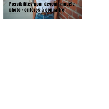
Possibilités pour devenir modèle
photo : critères à connaître