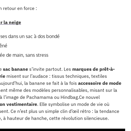
 retour en force :
r la neige
ieuses dans un sac à dos bondé
gêné
tée de main, sans stress
le
sac banane
s’invite partout. Les
marques de prêt-à-
rie
misent sur l’audace : tissus techniques, textiles
jourd’hui, la banane se fait à la fois
accessoire de mode
osent même des modèles personnalisables, misant sur la
, à l’image de Pachamama ou Hindbag.Ce nouvel
ion vestimentaire
. Elle symbolise un mode de vie où
ent. Ce n’est plus un simple clin d’œil rétro : la tendance
 à hauteur de hanche, cette révolution silencieuse.