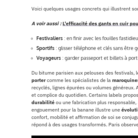
Voici quelques usages concrets qui illustrent son
A voir aussi :
L'efficacité des gants en cuir pou
Festivaliers
: en finir avec les fouilles fastid
Sportifs
: glisser téléphone et clés sans être 
Voyageurs
: garder passeport et billets à por
Du bitume parisien aux pelouses des festivals, 
porter
comme les spécialistes de la
maroquine
recyclés, lignes épurées ou volumes généreux. Au
et complice du quotidien. Certains labels prop
durabilité
ou une fabrication plus responsable
engouement pour la banane illustre une
évolut
confort, mobilité et affirmation de soi se conjugu
répond à des usages transformés. Paris observe,