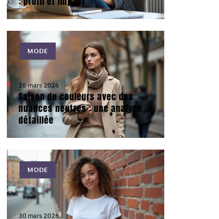
: profil et impact
MODE
26 mars 2026
Saison de couleurs avec des
nuances neutres : une analyse
détaillée
MODE
30 mars 2026