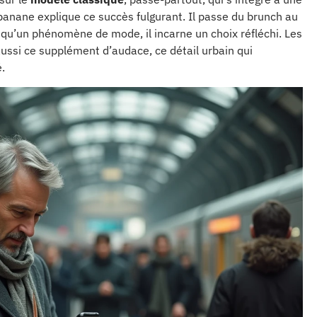
anane explique ce succès fulgurant. Il passe du brunch au
s qu’un phénomène de mode, il incarne un choix réfléchi. Les
ussi ce supplément d’audace, ce détail urbain qui
é.