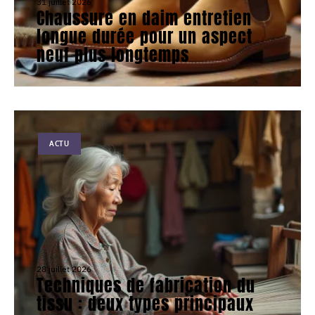
31 juillet 2026
Chaussure en daim entretien
longue durée pour un aspect
neuf plus longtemps
ACTU
28 juillet 2026
Techniques de fabrication du
tissu : deux types principaux