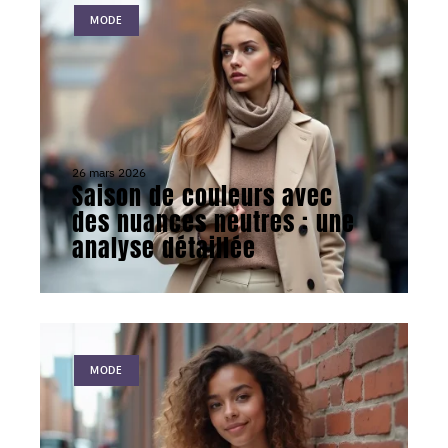
MODE
26 mars 2026
Saison de couleurs avec
des nuances neutres : une
analyse détaillée
MODE