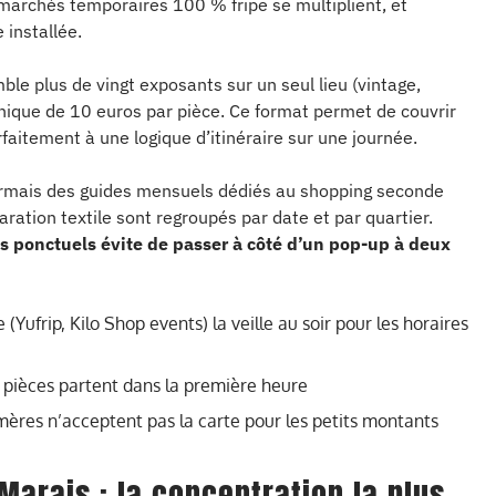
 marchés temporaires 100 % fripe se multiplient, et
 installée.
le plus de vingt exposants sur un seul lieu (vintage,
 unique de 10 euros par pièce. Ce format permet de couvrir
arfaitement à une logique d’itinéraire sur une journée.
ormais des guides mensuels dédiés au shopping seconde
paration textile sont regroupés par date et par quartier.
 ponctuels évite de passer à côté d’un pop-up à deux
 (Yufrip, Kilo Shop events) la veille au soir pour les horaires
es pièces partent dans la première heure
mères n’acceptent pas la carte pour les petits montants
 Marais : la concentration la plus