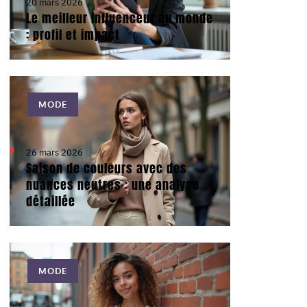
20 mars 2026
Le meilleur influenceur au monde
: profil et impact
MODE
26 mars 2026
Saison de couleurs avec des
nuances neutres : une analyse
détaillée
MODE