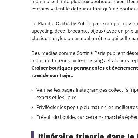
main ne se limite plus aux boutiques fixes. Des
certains valent le détour autant qu’une boutique
Le Marché Caché by Yufrip, par exemple, rassemb
upcycling, déco, brocante, bijoux) avec un prix
plusieurs styles en un seul arrêt, ce qui colle p
Des médias comme Sortir à Paris publient dés
main, où friperies, vide-dressings et ateliers ré
Croiser boutiques permanentes et événements
rues de son trajet.
Vérifier les pages Instagram des collectifs fripe
exacts et les lieux
Privilégier les pop-up du matin : les meilleur
Prévoir du liquide, car certains marchés éphé
Itinéraire friperie dans le