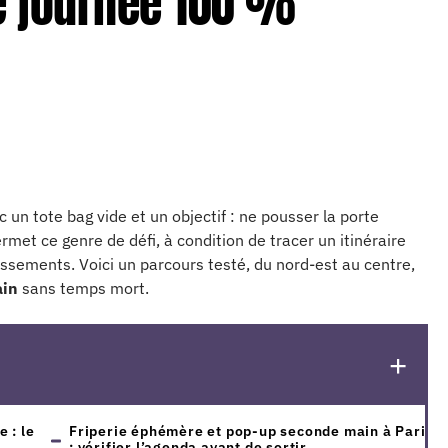
e journée 100 %
n tote bag vide et un objectif : ne pousser la porte
met ce genre de défi, à condition de tracer un itinéraire
dissements. Voici un parcours testé, du nord-est au centre,
ain
sans temps mort.
 : le
Friperie éphémère et pop-up seconde main à Paris
: vérifier l’agenda avant de sortir