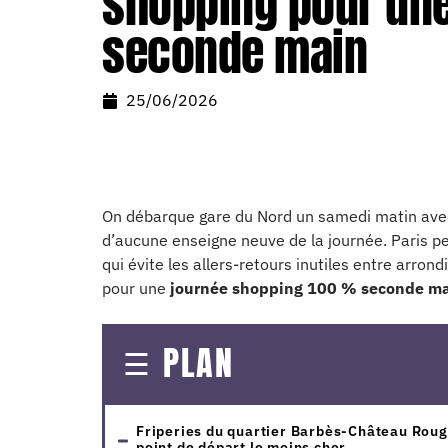
shopping pour un
seconde main
25/06/2026
On débarque gare du Nord un samedi matin avec u
d’aucune enseigne neuve de la journée. Paris per
qui évite les allers-retours inutiles entre arron
pour une
journée shopping 100 % seconde m
PLAN
Friperies du quartier Barbès-Château Rouge
point de départ le moins cher